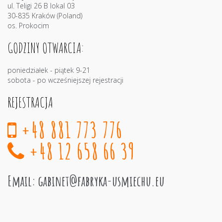
ul. Teligi 26 B lokal 03
30-835 Kraków (Poland)
os. Prokocim
GODZINY OTWARCIA:
poniedziałek - piątek 9-21
sobota - po wcześniejszej rejestracji
REJESTRACJA
+48 881 773 776
+48 12 658 66 39
Email:
gabinet@fabryka-usmiechu.eu