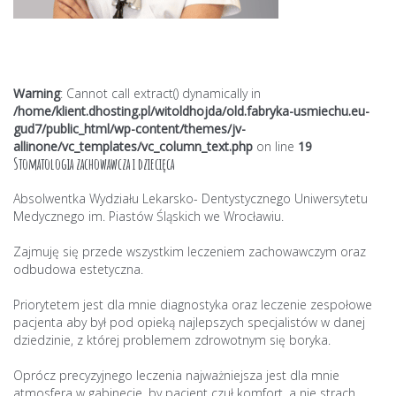
Warning
: Cannot call extract() dynamically in
/home/klient.dhosting.pl/witoldhojda/old.fabryka-usmiechu.eu-
gud7/public_html/wp-content/themes/jv-
allinone/vc_templates/vc_column_text.php
on line
19
Stomatologia zachowawcza i dziecięca
Absolwentka Wydziału Lekarsko- Dentystycznego Uniwersytetu
Medycznego im. Piastów Śląskich we Wrocławiu.
Zajmuję się przede wszystkim leczeniem zachowawczym oraz
odbudowa estetyczna.
Priorytetem jest dla mnie diagnostyka oraz leczenie zespołowe
pacjenta aby był pod opieką najlepszych specjalistów w danej
dziedzinie, z której problemem zdrowotnym się boryka.
Oprócz precyzyjnego leczenia najważniejsza jest dla mnie
atmosfera w gabinecie, by pacjent czuł komfort, a nie strach