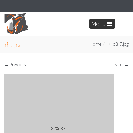
Menu
P8_7.JPG
Home
p8_7.jpg
← Previous
Next →