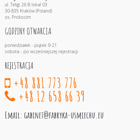
ul. Teligi 26 B lokal 03
30-835 Kraków (Poland)
os. Prokocim
GODZINY OTWARCIA:
poniedziałek - piątek 9-21
sobota - po wcześniejszej rejestracji
REJESTRACJA
+48 881 773 776
+48 12 658 66 39
Email:
gabinet@fabryka-usmiechu.eu