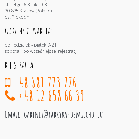
ul. Teligi 26 B lokal 03
30-835 Kraków (Poland)
os. Prokocim
GODZINY OTWARCIA:
poniedziałek - piątek 9-21
sobota - po wcześniejszej rejestracji
REJESTRACJA
+48 881 773 776
+48 12 658 66 39
Email:
gabinet@fabryka-usmiechu.eu