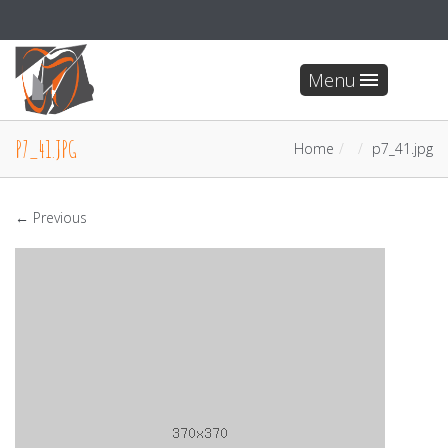
Menu
P7_41.JPG
Home
p7_41.jpg
← Previous