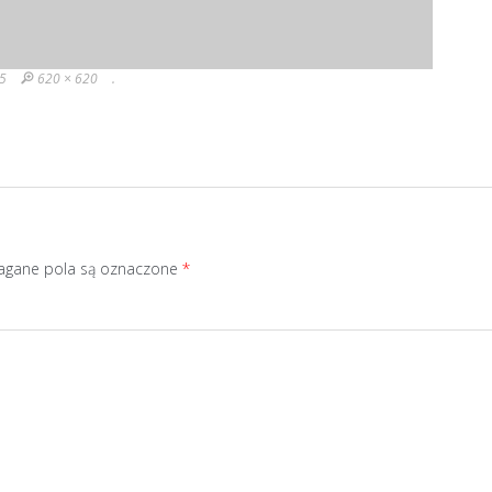
15
620 × 620
.
gane pola są oznaczone
*