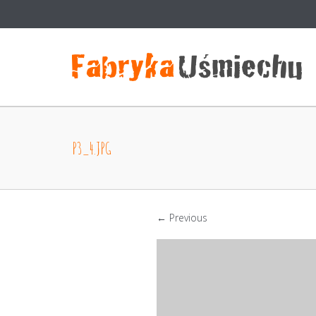
P3_4.JPG
← Previous