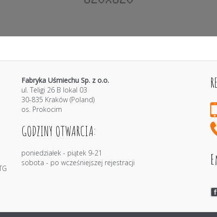
R
Fabryka Uśmiechu Sp. z o.o.
ul. Teligi 26 B lokal 03
30-835 Kraków (Poland)
os. Prokocim
GODZINY OTWARCIA:
poniedziałek - piątek 9-21
E
sobota - po wcześniejszej rejestracji
TG