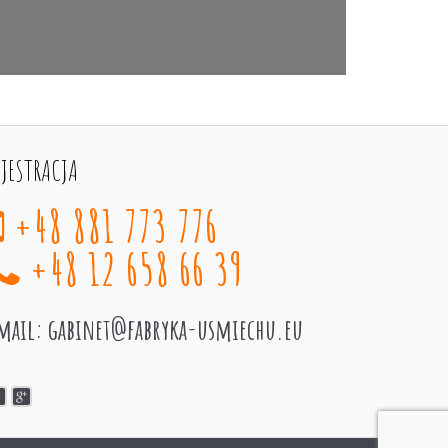
EJESTRACJA
+48 881 773 776
+48 12 658 66 39
mail:
gabinet@fabryka-usmiechu.eu