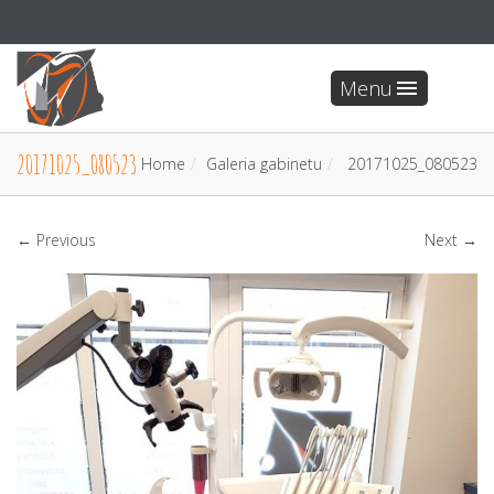
Menu
20171025_080523
Home
Galeria gabinetu
20171025_080523
← Previous
Next →