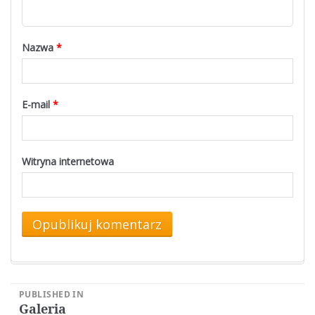
Nazwa
*
E-mail
*
Witryna internetowa
Nawigacja
PUBLISHED IN
Galeria