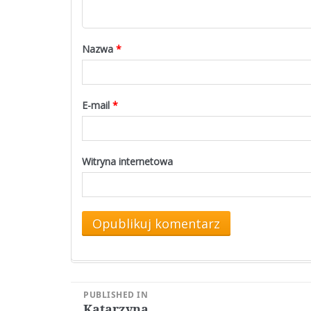
Nazwa
*
E-mail
*
Witryna internetowa
Nawigacja
PUBLISHED IN
Katarzyna