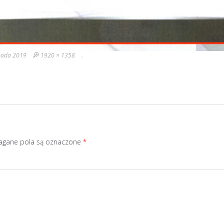
opada 2019
1920 × 1358
.
gane pola są oznaczone
*